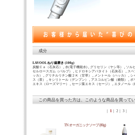
成分
LAVOOL ねり歯磨き (100g)
炭酸Ｃａ（石灰石）
,
水(電子機能水)
,
グリセリン（ヤシ等）
,
ソル
セルロースガム（パルプ）
,
ヒドロキシアパタイト（石灰石）
,
スペ
ッカ）
,
グリチルリチン酸２Ｋ（甘草）
,
メントール（ハッカ）
,
シ
ス（茶）
,
キシリトール（デンプン）
,
アスコルビン酸（糖類）
,
ポ
エキス（ローズマリー）
,
セージ葉エキス（セージ）
,
エタノール（
この商品を買った方は、このような商品を買って
｜
1
｜
2
｜
3
｜
TN オーガニックソープ (80g)