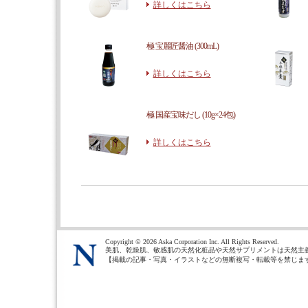
詳しくはこちら
極 宝麗匠醤油 (300mL)
詳しくはこちら
極 国産宝味だし (10g×24包)
詳しくはこちら
Copyright ©
2026 Aska Corporation Inc. All Rights Reserved.
美肌、乾燥肌、敏感肌の天然化粧品や天然サプリメントは天然主
【掲載の記事・写真・イラストなどの無断複写・転載等を禁じま