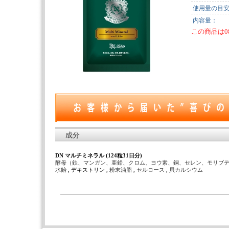
使用量の目
内容量：
この商品は0
成分
DN マルチミネラル (124粒31日分)
酵母（鉄、マンガン、亜鉛、クロム、ヨウ素、銅、セレン、モリブ
水飴
, デキストリン ,
粉末油脂
,
セルロース
,
貝カルシウム