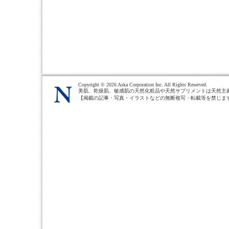
Copyright ©
2026 Aska Corporation Inc. All Rights Reserved.
美肌、乾燥肌、敏感肌の天然化粧品や天然サプリメントは天然主
【掲載の記事・写真・イラストなどの無断複写・転載等を禁じま