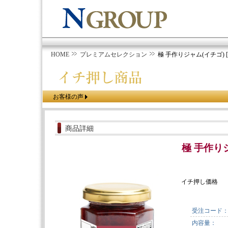
HOME
プレミアムセレクション
極 手作りジャム(イチゴ) [1
お客様の声
商品詳細
極 手作りジ
イチ押し価格
受注コード
内容量：