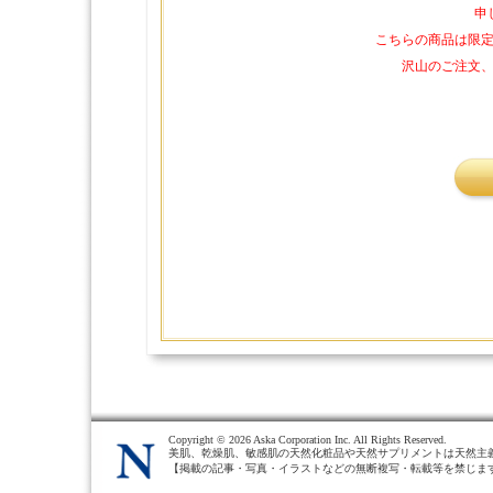
申
こちらの商品は限
沢山のご注文
Copyright ©
2026 Aska Corporation Inc. All Rights Reserved.
美肌、乾燥肌、敏感肌の天然化粧品や天然サプリメントは天然主
【掲載の記事・写真・イラストなどの無断複写・転載等を禁じま