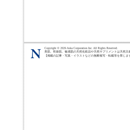
Copyright ©
2026 Aska Corporation Inc. All Rights Reserved.
美肌、乾燥肌、敏感肌の天然化粧品や天然サプリメントは天然主
【掲載の記事・写真・イラストなどの無断複写・転載等を禁じま