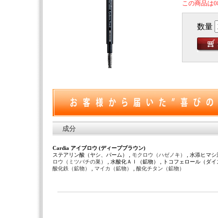
この商品は0
数量
成分
Cardia アイブロウ (ディープブラウン)
ステアリン酸（ヤシ、パーム） ,
モクロウ（ハゼノキ）
, 水添ヒマシ
ロウ（ミツバチの巣）
, 水酸化Ａｌ（鉱物） , トコフェロール（ダイ
酸化鉄（鉱物）
,
マイカ（鉱物）
,
酸化チタン（鉱物）