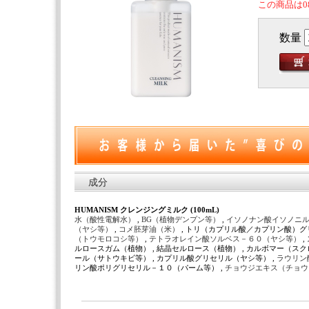
この商品は0
数量
成分
HUMANISM クレンジングミルク (100mL)
水（酸性電解水）
,
BG（植物デンプン等）
,
イソノナン酸イソノニ
（ヤシ等）
,
コメ胚芽油（米）
, トリ（カプリル酸／カプリン酸）グ
（トウモロコシ等）
,
テトラオレイン酸ソルベス－６０（ヤシ等）
,
ルロースガム（植物） , 結晶セルロース（植物） , カルボマー（スク
ール（サトウキビ等） , カプリル酸グリセリル（ヤシ等） ,
ラウリン
リン酸ポリグリセリル－１０（パーム等） ,
チョウジエキス（チョ