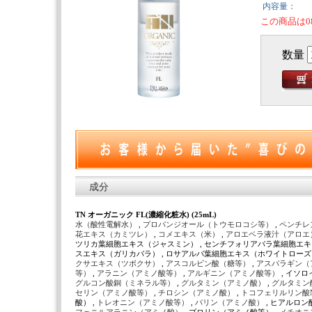
内容量：
この商品は0
数量
成分
TN オーガニック FL(濃縮化粧水) (25mL)
水（酸性電解水）
,
プロパンジオール（トウモロコシ等）
,
ペンチレ
花エキス（カミツレ）
,
コメエキス（米）
,
アロエベラ液汁（アロエ
ツリカ葉細胞エキス（ジャスミン） , センチフォリアバラ葉細胞エキ
スエキス（ガリカバラ） , ロサアルバ葉細胞エキス（ホワイトローズ） 
クサエキス（ツボクサ）
,
アスコルビン酸（糖等）
,
アスパラギン（
等）
,
アラニン（アミノ酸等）
,
アルギニン（アミノ酸等）
, イソ
グルコン酸銅（ミネラル等）
,
グルタミン（アミノ酸）
,
グルタミン
セリン（アミノ酸等）
,
チロシン（アミノ酸）
,
トコフェリルリン酸
酸） ,
トレオニン（アミノ酸等）
,
バリン（アミノ酸）
, ヒアルロン