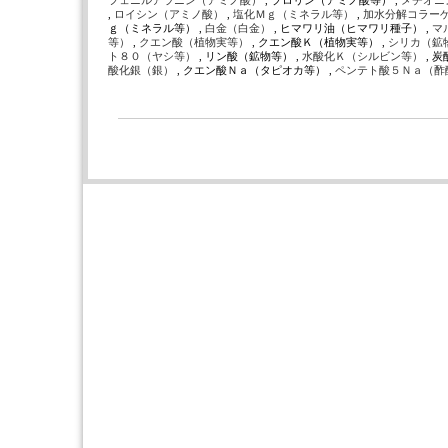
フェニルアラニン（アミノ酸）
, プロリン（アミノ酸等） ,
メチオニ
,
ロイシン（アミノ酸）
,
塩化Ｍｇ（ミネラル等）
,
加水分解コラー
ｇ（ミネラル等） ,
白金（白金）
, ヒマワリ油（ヒマワリ種子） ,
マ
等）
,
クエン酸（植物実等）
, クエン酸Ｋ（植物実等） ,
シリカ（鉱
ト８０（ヤシ等）
, リン酸（鉱物等） ,
水酸化Ｋ（シルビン等）
, 
酸化銀（銀）
, クエン酸Ｎａ（タピオカ等） ,
ペンテト酸５Ｎａ（酢