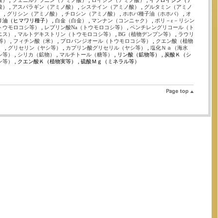
酸）
,
フェニルアラニン（アミノ酸）
,
ロイシン（アミノ酸）
, イソロイシン（ア
酸）
,
アスパラギン（アミノ酸）
,
システイン（アミノ酸）
,
グルタミン（アミノ
）
,
グリシン（アミノ酸）
,
チロシン（アミノ酸）
,
ホホバ種子油（ホホバ）
,
オ
ワリ油（ヒマワリ種子） ,
白金（白金）
,
マンナン（コンニャク）
,
ポリ－ε－リシン
トウモロコシ等）
,
レブリン酸Na（トウモロコシ等）
,
ペンチレングリコール（ト
ニス）
,
マルトデキストリン（トウモロコシ等）
,
BG（植物デンプン等）
,
ラウリ
等）
,
フィチン酸（米）
,
プロパンジオール（トウモロコシ等）
,
クエン酸（植物
）
,
グリセリン（ヤシ等）
,
カプリン酸グリセリル（ヤシ等）
,
塩化Ｎａ（海水
シ等）
,
シリカ（鉱物）
,
マルチトール（糖等）
, リン酸（鉱物等） , 炭酸Ｋ（シ
ン等）
, クエン酸Ｋ（植物実等） , 硫酸Ｍｇ（ミネラル等）