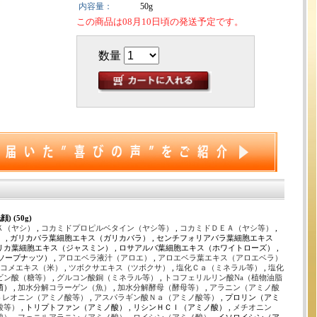
内容量：
50g
この商品は08月10日頃の発送予定です。
数量
) (50g)
Ｋ（ヤシ）
,
コカミドプロピルベタイン（ヤシ等）
,
コカミドＤＥＡ（ヤシ等）
,
） , ガリカバラ葉細胞エキス（ガリカバラ） , センチフォリアバラ葉細胞エキス
リカ葉細胞エキス（ジャスミン） , ロサアルバ葉細胞エキス（ホワイトローズ） ,
ープナッツ） ,
アロエベラ液汁（アロエ）
,
アロエベラ葉エキス（アロエベラ）
コメエキス（米）
,
ツボクサエキス（ツボクサ）
,
塩化Ｃａ（ミネラル等）
,
塩化
ビン酸（糖等）
,
グルコン酸銅（ミネラル等）
,
トコフェリルリン酸Na（植物油脂
） ,
加水分解コラーゲン（魚）
,
加水分解酵母（酵母等）
,
アラニン（アミノ酸
トレオニン（アミノ酸等）
,
アスパラギン酸Ｎａ（アミノ酸等）
, プロリン（アミ
酸等）
, トリプトファン（アミノ酸） , リシンＨＣｌ（アミノ酸） ,
メチオニン