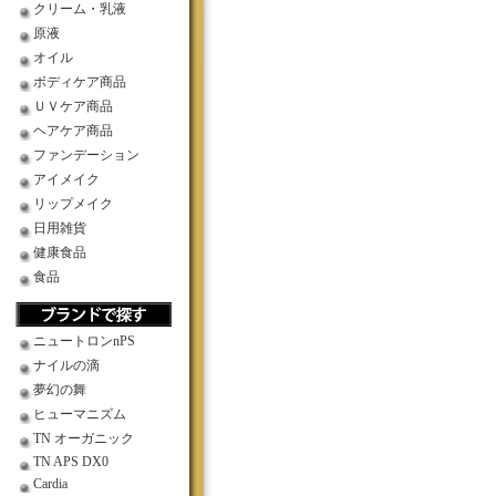
クリーム・乳液
原液
オイル
ボディケア商品
ＵＶケア商品
ヘアケア商品
ファンデーション
アイメイク
リップメイク
日用雑貨
健康食品
食品
ニュートロンnPS
ナイルの滴
夢幻の舞
ヒューマニズム
TN オーガニック
TN APS DX0
Cardia