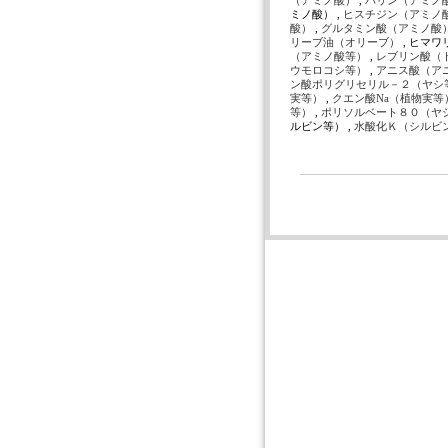
（アミノ酸）
,
バリン（アミノ
ミノ酸） ,
ヒスチジン（アミノ
酸）
,
グルタミン酸（アミノ酸
リーブ油（オリーブ）
, ヒマ
（アミノ酸等）
,
レブリン酸（
ウモロコシ等）
,
アニス酸（ア
ン酸ポリグリセリル－２（ヤシ
実等）
,
クエン酸Na（植物実等
等）
,
ポリソルベート８０（ヤ
ルビン等） ,
水酸化Ｋ（シルビ