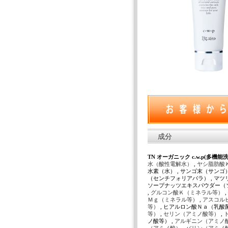
成分
TN オーガニック c.w.p(多機能洗顔
水（酸性電解水）
,
ヤシ脂肪酸
水素（水） , サンゴ末（サンゴ
（センチフォリアバラ） , マツ
ソープナッツエキスパウダー（ソ
,
グルコン酸Ｋ（ミネラル等）
,
Ｍｇ（ミネラル等）
,
アスコル
等）
, ヒアルロン酸Ｎａ（乳酸菌
等）
,
セリン（アミノ酸等）
,
ノ酸等） ,
アルギニン（アミノ