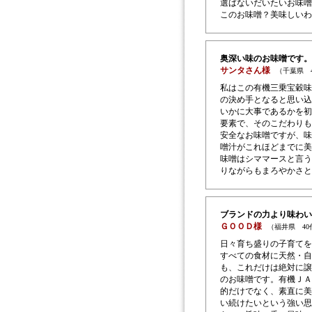
選ばないだいたいお味噌
このお味噌？美味しいわ
奥深い味のお味噌です。
サンタさん様
（千葉県 
私はこの有機三乗宝穀味
の決め手となると思い込
いかに大事であるかを初
要素で、そのこだわりも
安全なお味噌ですが、味
噌汁がこれほどまでに美
味噌はシママースと言う
りながらもまろやかさと
ブランドの力より味わい
ＧＯＯＤ様
（福井県 4
日々育ち盛りの子育てを
すべての食材に天然・自
も、これだけは絶対に譲
のお味噌です。有機ＪＡ
的だけでなく、素直に美
い続けたいという強い思