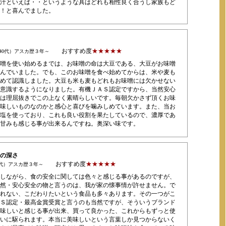
汁といえば・・というような具はどれも相性良く合うし家族もど
！と喜んでました。
おすすめ度
★★★★★
40代）アスカ歴３年～
噌を使い始めるまでは、お味噌の命は大豆である、大豆がお味噌
んでいました。でも、このお味噌を食べ始めてからは、米や麦も
めて認識しました。大豆も米も麦もどれもお味噌には欠かせない
意識するようになりました。有機ＪＡＳ認定ですから、当然安心
は理屈抜きでこの上なく素晴らしいです。毎朝欠かさず頂くお味
味しいものなのかと感心と喜びを噛みしめています。また、当お
塩を使っており、これも良い役割を果たしているので、濃厚であ
甘みも感じる事が出来るんですね。奥深い味です。
の深さ
おすすめ度
★★★★★
0代）アスカ歴３年～
しながら、食の安全に関しては色々と感じる事があるのですが、
然・安心安全の物と言うのは、我が家の懐事情が許せません。で
れない、こだわりたいという食品も多々あります。その一つがこ
Ｓ認定・最高金賞受賞と言うのも当然ですが、そういうブランド
味しいと感じる事が出来、買って良かった、これからもずっと使
いに駆られます。本当に美味しいという言葉しか見つからないく