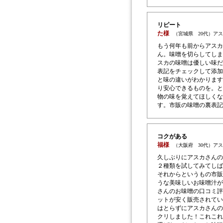
リピート
た様
（宮城県 20代）ア
もう何年も前からアスカ
ん。味噌を切らしてしま
スカの味噌は優しい味だ
表記をチェックして添加
と味の違いがわかります
り安心できるものを。と
物の味を覚えてほしくな
す。市販の味噌の裏表記
コクがある
福様
（大阪府 30代）ア
久しぶりにアスカさんの
２種類を試してみてしば
それからというもの市販
うな美味しいお味噌汁が
さんのお味噌の口コミ評
ットが安く販売されてい
はとらずにアスカさんの
クリしました！これこれ