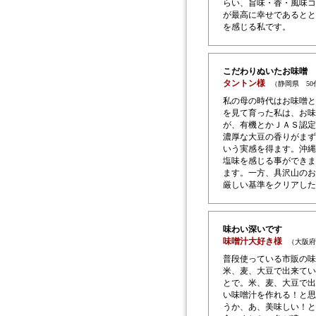
らい、旨味・香・風味コ
が最高に幸せであるとと
を感じる私です。
こだわりぬいたお味噌
タントン様
（静岡県 5
私の母の時代はお味噌と
を見て育った私は、お味
が、有機とかＪＡＳ認定
濃厚な大豆の香りがまず
いう実感を得ます。沖縄
塩味を感じる事ができま
ます。一方、具沢山のお
厳しい基準をクリアした
味わい深いです
味噌汁大好き様
（大阪府
普段使っている市販の味
米、麦、大豆で出来てい
とで。米、麦、大豆で出
い味噌汁を作れる！と思
うか、あ、美味しい！と