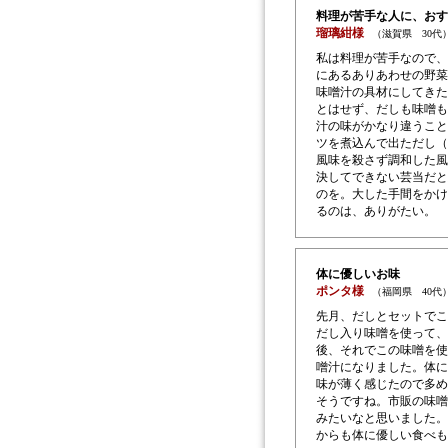
料理が苦手な人に、おす
瑠璃紺様
（滋賀県 30代
私は料理が苦手なので、
にあるありあわせの野菜
味噌汁の具材にしてきた
とはせず、だしも味噌も
汁の味がかなり違うこと
ツを煮込んで出ただし（
風味を殺さず調和した風
決してできない芸当だと
のを。大した手間をかけ
るのは、ありがたい。
体に優しいお味
ポンタ様
（福岡県 40代
先月、だしとセットでこ
だし入り味噌を使って、
後、それでこの味噌を使
噌汁になりました。体に
味が薄く感じたので多め
そうですね。市販の味噌
みたいなと思いました。
からも体に優しい食べも