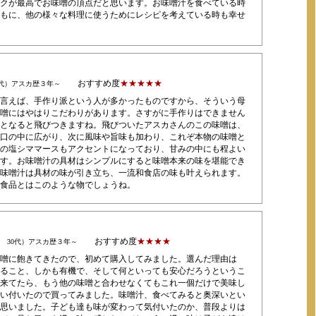
クが最高でお味噌の頂点だと思います。お味噌汁を食べている時
もに、他の様々な料理に使うためにレシピを考えている時も幸せ
おすすめ度
★★★★★
0代）アスカ歴３年～
言えば、手作り派という人が多かったものですから、そういう母
噌にはやはりこだわりがあります。さすがに手作りはできません
となると飛びつきますね。飛びついたアスカさんのこの味噌は、
口の中に広がり、次に風味や旨味も加わり、これぞ本物の味噌と
の塩シママースもアクセントになっており、甘みの中にも程よい
す。お味噌汁の具材はシンプルにすると味噌本来の味を堪能でき
味噌汁は具材の味が引き立ち、一流和食店の味も叶えられます。
食品とはこのような物でしょうね。
おすすめ度
★★★★
 30代）アスカ歴３年～
噌に飽きてきたので、初めて購入してみました。選んだ理由は
ること、しかも有機で、そして何といっても安心だろうというこ
来てたら、もう他の味噌と合わせなくてもこれ一個だけで美味し
い付いたので買ってみました。味噌汁、食べてみると奥深いとい
思いました。子ども達も味が変わって気付いたのか、普段よりは