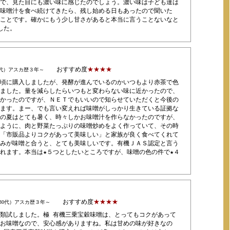
で、見た目にも濃い味に感じたのでしょう。濃い味は子ども達は
味噌汁を食べ続けてきたら、残し始める日もあったので聞いた
ことです。確かにもう少し甘さがあると本当に言うことないなと
した。
おすすめ度
★★★★
0代）アスカ歴３年～
頃に購入しましたが、発酵が進んでいるのかいつもより赤茶で色
ました。量を減らしたらいつもと変わらない味に近かったので、
かったのですが、ＮＥＴでもいいので知らせていただくと今後の
ます。まー、でも言い変えれば味噌がしっかり生きている証拠な
の夏はとても暑く、時々しかお味噌汁を作らなかったのですが、
ように、肉と野菜たっぷりの味噌炒めをよく作っていて、その時
「市販品よりコクがあって美味しい」と家族が良く食べてくれて
みが味噌と合うと、とても美味しいです。有機ＪＡＳ認定と言う
れます。本当は★５つとしたいところですが、味噌の色の件で★４
おすすめ度
★★★★
30代）アスカ歴３年～
類試しました。極 有機三乗宝穀味噌は、とってもコクがあって
お味噌なので、安心感がありますね。私は甘めの味が好きなの