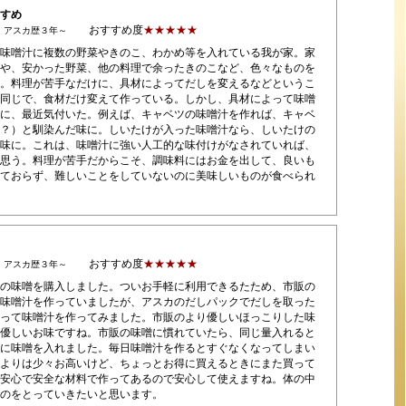
すめ
おすすめ度
★★★★★
）アスカ歴３年～
味噌汁に複数の野菜やきのこ、わかめ等を入れている我が家。家
や、安かった野菜、他の料理で余ったきのこなど、色々なものを
。料理が苦手なだけに、具材によってだしを変えるなどというこ
同じで、食材だけ変えて作っている。しかし、具材によって味噌
に、最近気付いた。例えば、キャベツの味噌汁を作れば、キャベ
？）と馴染んだ味に。しいたけが入った味噌汁なら、しいたけの
味に。これは、味噌汁に強い人工的な味付けがなされていれば、
思う。料理が苦手だからこそ、調味料にはお金を出して、良いも
ておらず、難しいことをしていないのに美味しいものが食べられ
おすすめ度
★★★★★
）アスカ歴３年～
の味噌を購入しました。ついお手軽に利用できるたため、市販の
味噌汁を作っていましたが、アスカのだしパックでだしを取った
って味噌汁を作ってみました。市販のより優しいほっこりした味
優しいお味ですね。市販の味噌に慣れていたら、同じ量入れると
に味噌を入れました。毎日味噌汁を作るとすぐなくなってしまい
よりは少々お高いけど、ちょっとお得に買えるときにまた買って
安心で安全な材料で作ってあるので安心して使えますね。体の中
のをとっていきたいと思います。