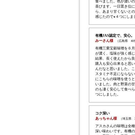
食べました。色が濃いの
喜びます。一日置き位に
ら、あまり甘くないとの
感じたので★４つにしま
有機JAS認定で、安心。
みーさん様
（広島県 4
有機三乗宝穀味噌を６月
が濃く、塩味が強く感じ
結果、長く使えたから良
購入も安心出来ると思い
んだなと思いました。こ
スタミナ不足にならない
にこちらの味噌を使うと
いました。肉と野菜の甘
のも凄く安心して食べら
つにしました。
コク深い
あっちゃん様
（埼玉県 
アスカさんの味噌は全種
深い味わいです。有機の