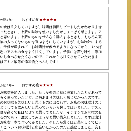
おすすめ度
★★★★★
スカ歴３年～
の食は注文していますが、味噌は何回リピートしたかわかりませ
ったときに、市販の味噌を使いましたがしょっぱく感じます。ア
と思います。市販のものを仕方なく購入するときも、もちろん裏
物の入ってないものを選ぶようにしていますが、お味噌汁にする
。子供が産まれて、お味噌汁が飲めるようになってから、やっぱ
思いアスカの食をよく注文しています。子供には変な味や、添加
いし食べさせたくないので、これからも注文させていただきま
はアミノ酸等の添加物たっぷりです！
おすすめ度
★★★★
スカ歴３年～
お味噌を購入しました。たしか発売当初に注文したことがあって
らく使っていたけど、当時あまり美味しく感じなかったのです。
のお味噌も美味しいと思うものに出会わず、お店のお味噌汁のよ
どうしても飲みたいと思っていろいろ探してはいました。アスカ
価が高くて私はなぜ？と思ってましたが、イチオシでお味噌のセ
るのでもう一度試してみようかと思い購入しました。まずは出汁
お味噌一本で作ってみました。そしたら驚くほど美味しくてビッ
！こういうお味噌汁と出会いたかったのだと感動しました。具も