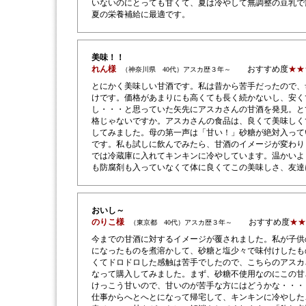
いないのにとっても甘くて、夏は冷やして無調整の豆乳で
夏の栄養補給に最適です。
美味！！
れん様
おすすめ度
★★
（神奈川県 40代）アスカ歴３年～
とにかく美味しい甘酒です。私は昔から苦手だったので、
けです。価格があまりにも高くても長く続かないし、安く
し・・・と思っていた矢先にアスカさんの甘酒を発見。と
格じゃないですか。アスカさんの食品は、良くて美味しく
してみました。母の第一声は「甘い！」砂糖が絶対入って
です。私も試しに飲んでみたら、甘酒のイメージが変わり
では冷蔵庫に入れてキンキンに冷やしています。温かいよ
も防腐剤も入っていなくて体に良くてこの美味しさ、友達
おいし～
のりこ様
おすすめ度
★★
（東京都 40代）アスカ歴３年～
今までの甘酒に対するイメージが覆されました。私が子供
になったものを煮溶かして、砂糖と塩少々で味付けしたも
くてドロドロした感触は苦手でしたので、こちらのアスカ
なって購入してみました。まず、砂糖不使用なのにこの甘
けっこう甘いので、甘いのが苦手な方にはどうかな・・・
仕事からへとへとになって帰宅して、キンキンに冷やした