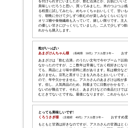
を付けられずにいましたが、飲む点滴とか、お肌にいいと
美味しいだろうと思い、買ってみました。米のつぶつぶ感
る程度に試してみたら、めちゃくちゃおいしくて、甘いも
り、朝晩に分けて少しずつ飲むのが楽しみなくらいになり
オリゴ糖や食物繊維も入っていて、嬉しい限りです。主人
の優しい甘さにびっくりしていました。二人で少しずつ飲
れからも購入します。
粒がいっぱい
あまざけんちゃん様
おす
（長崎県 50代）アスカ歴３年～
あまざけは「飲む点滴」のうたい文句で今やブーム？以前
なかったのですが、ここ数年は常備しておく程好きになり
ても、商品により味や原料に差があります。私は糖分など
ありません。豆乳と黒すりごまを入れるとおいしいです。
ので、年中欠かせません。アスカさんのあまざけは粒が多
す。但し、人気商品のため、到着までに日数がかかるで、
ないのが難点です。それと、あまざけなどの食品だけでは
むときでないとですね。最後になりますが、これからもい
とっても美味しいです!
くろうさぎ様
おすすめ度
（京都府 40代）アスカ歴３年～
もともと甘酒は好きなのですが、アスカさんの甘酒はとく