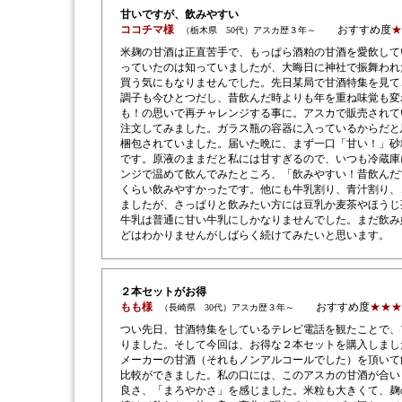
甘いですが、飲みやすい
ココチマ様
おすすめ度
★
（栃木県 50代）アスカ歴３年～
米麹の甘酒は正直苦手で、もっぱら酒粕の甘酒を愛飲して
っていたのは知っていましたが、大晦日に神社で振舞われ
買う気にもなりませんでした。先日某局で甘酒特集を見て
調子も今ひとつだし、昔飲んだ時よりも年を重ね味覚も変
も！の思いで再チャレンジする事に。アスカで販売されて
注文してみました。ガラス瓶の容器に入っているからだと
梱包されていました。届いた晩に、まず一口「甘い！」砂
です。原液のままだと私には甘すぎるので、いつも冷蔵庫
ンジで温めて飲んでみたところ、「飲みやすい！昔飲んだ
くらい飲みやすかったです。他にも牛乳割り、青汁割り、
ましたが、さっぱりと飲みたい方には豆乳か麦茶やほうじ
牛乳は普通に甘い牛乳にしかなりませんでした。まだ飲み
どはわかりませんがしばらく続けてみたいと思います。
２本セットがお得
もも様
おすすめ度
★★★
（長崎県 30代）アスカ歴３年～
つい先日、甘酒特集をしているテレビ電話を観たことで、
りました。そして今回は、お得な２本セットを購入しまし
メーカーの甘酒（それもノンアルコールでした）を頂いて
比較ができました。私の口には、このアスカの甘酒が合い
良さ、「まろやかさ」を感じました。米粒も大きくて、麹