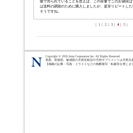
後で売られていることを思えば、この容量でこのお値段は
は送料の調節のために購入しましたが、是非リピートした
そうですね。
｜
1
｜
2
｜
3
｜
4
｜
5
｜
Copyright ©
2026 Aska Corporation Inc. All Rights Reserved.
美肌、乾燥肌、敏感肌の天然化粧品や天然サプリメントは天然主
【掲載の記事・写真・イラストなどの無断複写・転載等を禁じま