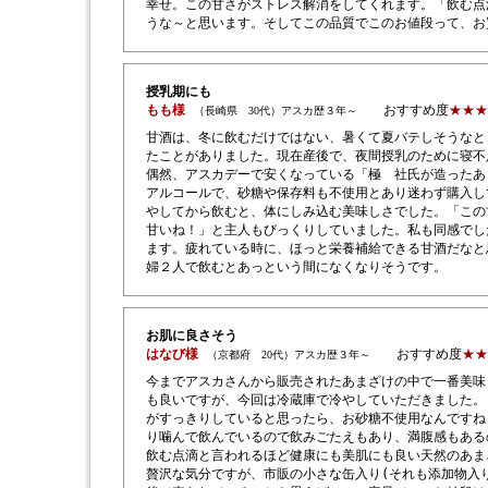
幸せ。この甘さがストレス解消をしてくれます。「飲む点
うな～と思います。そしてこの品質でこのお値段って、お
授乳期にも
もも様
おすすめ度
★★★
（長崎県 30代）アスカ歴３年～
甘酒は、冬に飲むだけではない、暑くて夏バテしそうなと
たことがありました。現在産後で、夜間授乳のために寝不
偶然、アスカデーで安くなっている「極 社氏が造ったあ
アルコールで、砂糖や保存料も不使用とあり迷わず購入し
やしてから飲むと、体にしみ込む美味しさでした。「この
甘いね！」と主人もびっくりしていました。私も同感でし
ます。疲れている時に、ほっと栄養補給できる甘酒だなと
婦２人で飲むとあっという間になくなりそうです。
お肌に良さそう
はなび様
おすすめ度
★★
（京都府 20代）アスカ歴３年～
今までアスカさんから販売されたあまざけの中で一番美味
も良いですが、今回は冷蔵庫で冷やしていただきました。
がすっきりしていると思ったら、お砂糖不使用なんですね
り噛んで飲んでいるので飲みごたえもあり、満腹感もある
飲む点滴と言われるほど健康にも美肌にも良い天然のあま
贅沢な気分ですが、市販の小さな缶入り(それも添加物入