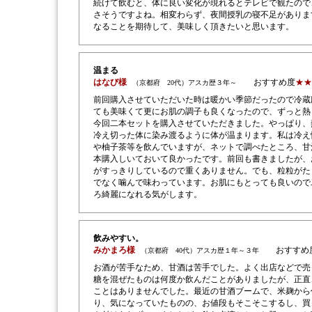
続けて飲むと、体に良い変化が現れるとテレビで観たので
さそうですよね。相変わらず、夜間授乳の寝不足がありま
なることを期待して、美味しく頂きたいと思います。
温まる
はなび様
おすすめ度
★★
（京都府 20代）アスカ歴３年～
前回購入させていただいた時は暖かい季節だったので冷蔵
ても美味くて更にお肌の調子も良くなったので、ずっと熱
今回二本セットを購入させていただきました。やっぱり、
冷え切った体に染み渡るように体が温まります。私は冷え
や柚子茶等を飲んでいますが、ネットで調べたところ、甘
本購入しいておいて良かったです。前回も書きましたが、
がすっきりしているので重くありません。でも、粒粒がた
でなく噛んで味わっています。お肌にもとっても良いので
ろ綺麗になれる気がします。
飲みやすい。
みかまろ様
おすすめ
（京都府 40代）アスカ歴１年～３年
お酒が苦手なため、甘酒は苦手でした。よく出店などで売
糖を混ぜたものは何度か飲んだことがありましたが、正直
ことはありませんでした。最近の甘酒ブームで、米麹から
り、気になっていたものの、お値段もそこそこするし、買