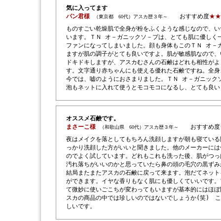
気に入ってます
パン君様
おすすめ度
★★
（東京都 60代）アスカ歴３年～
ものすごい乾燥肌で全身が粉をふくような感じなので、い
います。ＴＮ オ－ガニックソ－プは、とても肌に優しく
ファンになってしまいました。顔も身体もこのＴＮ オ－
ますが肌の調子がとても良いですよ。肌が敏感肌なので、
ドキドキしますが、アスカむさんの石鹸はどれも相性がよ
す。文字通り赤ちゃんにも使える優れた石鹸ですね。全身
今では、嘘のようにおさまりました。ＴＮ オ－ガニック
泡もネットに入れて使うとモコモコになるし、とても良い
オススメ石鹸です。
まさーこ様
おすすめ度
（和歌山県 60代）アスカ歴３年～
夜はメイクを落としてもちろん洗顔しますが朝も寝ている
っかり洗顔した方がいいと聞きました。他のメーカーには
のでよく試しています。どれもこれも洗った後、肌がつっ
汚れ落ちがいいのかと思っていたら鼻の頭の毛穴の黒ずみ
結局またまたアスカの石鹸に戻って来ます。泡だてネット
ができます。イヤな香りもなく肌にも優しくていいです。
て微妙に使いごこちが変わってもいますが基本的にはほぼ
スカの商品の中では珍しいのではないでしょうか(笑) 
しいです。