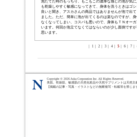
泡たてた時のもっちり、もこもこの濃厚な感じの泡が気に
も乾燥しやすく敏感になってきて、身体を洗うときはゴシ
良いと聞き、アスカさんの商品ではありませんが泡で出て
ました。ただ、簡単に泡が出てくるのは楽なのですが、身
なくなってしまい、コスパも悪いので、身体もＴＮオーガ
います。何回か泡立てなくてはならいのが少し面倒ですが
思います。
｜
1
｜
2
｜
3
｜
4
｜
5
｜
6
｜
7
｜
Copyright ©
2026 Aska Corporation Inc. All Rights Reserved.
美肌、乾燥肌、敏感肌の天然化粧品や天然サプリメントは天然主
【掲載の記事・写真・イラストなどの無断複写・転載等を禁じま