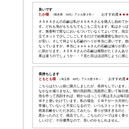
良いです
たか様
おすすめ度
★★★
（熊本県 30代）アスカ歴３年～
ＡＳＫＡさんの石鹼は私がＡＳＫＡさんを購入し始めてか
す。どれも泡がもちもちでもこもこ立ちます。私はさっぱ
す。無香料で変なにおいもついていなくてよいです。泡立
立てネットで少しごしごしするだけで結構濃密な泡がたち
が安い。そして何よりも石鹼のヘリが本当に遅いです。他
なっていますが、本当にａｓｋａさんの石鹼は減りが遅い
に助かります。ＡＳＫＡさんの石鹼は種類がたくさんあり
果は違うのでしょうか・・？見た目はほぼ同じように感じ
長持ちします
ともとも様
おすすめ度
★
（埼玉県 40代）アスカ歴３年～
こちらはだいぶ前に購入しましたが、長持ちしています。
なかなか減りません。朝の洗顔用に洗面所に置いて毎日使
泡を作って洗顔すれば、朝からほっこり♪夜は主人は毎日
ＷＰと使いわけています。私の場合、ＣＷＰが一カ月持た
常備していないと不安になるので、いつもストックをキー
然派石鹸をいただき試してみたら、香りが強すぎるのと、
悪かったのとで、残念でした。こちらのソープは全く香り
しいけど、十分優秀なので、良いのかもしれません。