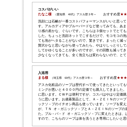
コスパがいい
たなこ様
おすすめ度
★★
（愛知県 40代）アスカ歴３年～
洗顔には石鹸が一番コストパフォーマンスがいいと思って
す。アルカディアやブルーバードなど使ってみても、あま
り感の差かな、ぐらいです。こちらは３個セットでとても
した。ちょっと洗顔ネットでこするだけで、モコモコの泡
ても泡がヘタることがないので、驚きです。まったく減っ
贅沢かなと思いながら使ってみたら、やはりしっとりして
してかゆくなることが多いのですが、その回数も減ってき
少なくなってきても、全く泡立ちは変わらないので、とて
入浴用
まる様
おすすめ度
★★★
（埼玉県 60代）アスカ歴３年～
アスカ化粧品のソープは歴代すべて使ってきたといっても
ミングが悪いと４０００円の定価でも購入してきました。
に思います。ＣＷＰは便利ですが、コスパはやはり定価購
うに思います。お歳暮製品として、Ａ－ＺＥＩＮのソープ
ックソ－プのイチオシ商品も使っています。ソープを変え
が、ＴＮ オ－ガニックソ－プとＡ－ＺＥＩＮのソープの
た。ブル－バ－ド オ－ガニックソ－プに変えたときは、
すので、こちらのソープは体を洗うとき専用にしたいと思