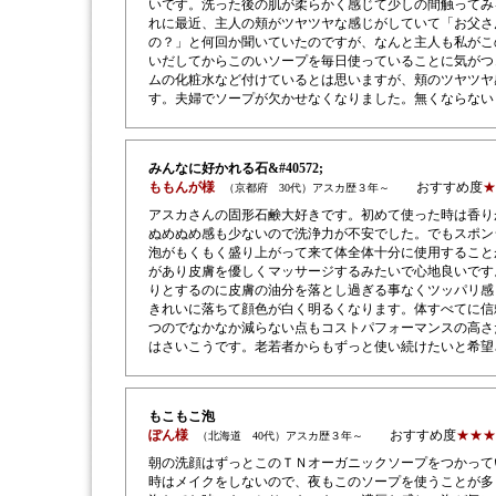
いです。洗った後の肌が柔らかく感じて少しの間触ってみ
れに最近、主人の頬がツヤツヤな感じがしていて「お父さ
の？」と何回か聞いていたのですが、なんと主人も私がこ
いだしてからこのいソープを毎日使っていることに気がつ
ムの化粧水など付けているとは思いますが、頬のツヤツヤ
す。夫婦でソープが欠かせなくなりました。無くならない
みんなに好かれる石&#40572;
ももんが様
おすすめ度
★
（京都府 30代）アスカ歴３年～
アスカさんの固形石鹸大好きです。初めて使った時は香り
ぬめぬめ感も少ないので洗浄力が不安でした。でもスポン
泡がもくもく盛り上がって来て体全体十分に使用すること
があり皮膚を優しくマッサージするみたいで心地良いです
りとするのに皮膚の油分を落とし過ぎる事なくツッパリ感
きれいに落ちて顔色が白く明るくなります。体すべてに信
つのでなかなか減らない点もコストパフォーマンスの高さ
はさいこうです。老若者からもずっと使い続けたいと希望
もこもこ泡
ぽん様
おすすめ度
★★★
（北海道 40代）アスカ歴３年～
朝の洗顔はずっとこのＴＮオーガニックソープをつかって
時はメイクをしないので、夜もこのソープを使うことが多