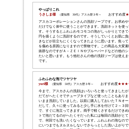
やっぱりこれ
うさしま様
おすすめ度
★
（愛知県 30代）アスカ歴３年～
アスカコーポレーションさんの洗顔ソープです。お求めや
だけでなく体中に使うことができます。洗顔ネットを使っ
す。そうするとふわふわモコモコの泡がしっかりとできて
円を描くように洗顔するのです。そうしていくとお肌に負
きなどが目立ちにくくなってきたように思います。焦って
を傷める原因になりますので禁物です。この商品も大変素
抜群なのですがＡ－ＺＥＩＮやブルーバードなどの他のシ
たいと思います。もう他社さんの他の洗顔ソープは使えま
です。
ふわふわな泡でツヤツヤ
yuri様
おすすめ度
★★★
（愛知県 50代）アスカ歴３年～
今まで、アスカさんの洗顔はいろいろと使ってきましたが
だてがへたくそでチューブタイプなど使ったこともありま
いまま洗顔していました。以前に購入しておいたＴＮオー
だして、久々に使ってみると少し手に水を付けて２～３回
で、すぐに泡立ってきます。両手で軽くさするだけできめ
トで泡だてるのがへたくそだった私には毎回の洗顔がとて
で、何回でも洗いたくなっています。ふわふわの泡なので
にいつまでもヌルヌルしないでさらっとした洗い上がりで