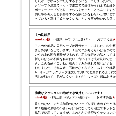
したが、かゆみがでたりするようになってしまったので、
クソープを泡立てネットで泡立てて身体から顔まで全身を
ボディーソープがあり、そちらを使ったこともありますが
的な事を考えると長持ちする石鹸にかなわないと思います
っていると溶けて柔らかくなる、という事が無いのも気に
夫の洗顔用
suzukaze様
おすすめ度
★
（埼玉県 60代）アスカ歴３年～
アスカ化粧品の固形ソープは歴代使っていました。お中元
まとめ買いをしています。１個で２か月くらいはもつので
ンクの上の固形石鹸がでるので、新し物好きの私としては
新しいほうの石鹸を私が使い、古いほうは夫が洗顔で使っ
き、この石鹸すごいね、肌のくすみが取れる感じがする、
おりました。それ以来、石鹸がなくなると、あまり化粧品
Ｎ オ－ガニックソ－プ注文しておいてと頼まれるように
汚れが取れて、肌が白くなりますが、つっぱり感はありま
濃密なクッションの泡ができ気持ちいいいです！
mizuki様
おすすめ度
★
（和歌山県 40代）アスカ歴３年～
香りのない、また添加物のないソープを探し求めてたどり
す！最後の最後の小さいかけらになっても泡立てネットな
風呂で使用していますが、ふわふわの濃密なクッションの