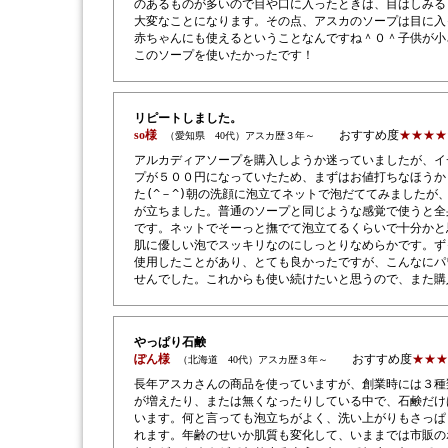
のあるものが多いので目や口に入ったときは、目はしみる
大変なことになります。その点、アスカのソープは目に入
赤ちゃんにも使えるということなんですね＾０＾子供が小
このソープを使いたかったです！
リピートしました。
so様
おすすめ度
★★★★
（愛知県 40代）アスカ歴３年～
アルカディアソープを購入しようか迷っていましたが、イ
プが５００円になっていたため、まずはお値打ちなほうか
た(^－^)朝の洗顔に泡立てネットで泡だててみましたが
が立ちました。普通のソープと同じような感覚で使うと全
です。ネットでそーっと撫でて泡立てるくらいで十分かと
肌に優しい泡でスッキリなのにしっとりなめらかです。ず
使用したことがあり、とても良かったですが、こんなにパ
せんでした。これからも使い続けたいと思うので、また購
やっぱり石鹸
ぽん様
おすすめ度
★★★
（北海道 40代）アスカ歴３年～
長年アスカさんの商品を使っていますが、創業時には３種
が増えたり、または無くなったりしている中で、石鹸だけ
います。何と言っても泡立ちがよく、洗い上がりもさっぱ
れます。年齢のせいか肌質も変化して、いままでは市販の