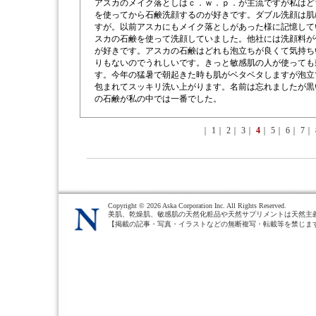
アスカのメイク落としはｃ．ｗ．ｐ．が主流ですが私はど
を使ってから石鹸洗顔するのが好きです。ダブル洗顔は肌
すが。以前アスカにもメイク落としがあった様に記憶して
スカの石鹸を使って洗顔していました。他社には洗顔料が
が好きです。アスカの石鹸はどれも泡立ちが良くて気持ち
りもないのでうれしいです。きっと敏感肌の人が使っても
す。今年の猛暑で朝起きた時も肌がベタベタしますが泡立
包まれてスッキリ洗い上がります。名前は忘れましたが黒
の石鹸が私の中では一番でした。
｜
1
｜
2
｜
3
｜
4
｜
5
｜
6
｜
7
｜
Copyright ©
2026 Aska Corporation Inc. All Rights Reserved.
美肌、乾燥肌、敏感肌の天然化粧品や天然サプリメントは天然主
【掲載の記事・写真・イラストなどの無断複写・転載等を禁じま