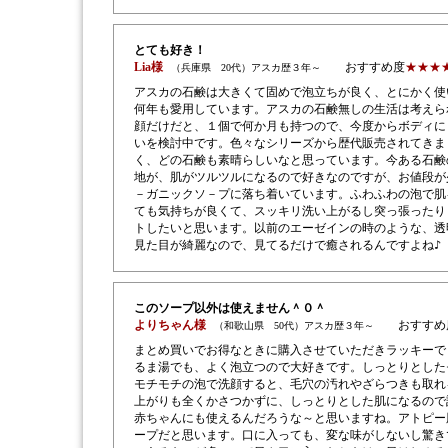
とても好き！
Lia様
おすすめ度
★★★
（兵庫県 20代）アスカ歴３年～
アスカの石鹸は大きくて固めで泡立ちが良く、とにかく使
何年も愛用しています。アスカの石鹸無しの生活は考えら
顔だけだと、１個で何か月も持つので、今度からボディに
いを検討中です。色々なシリーズから歴代販売されてきま
く、どの石鹸も素晴らしいなと思っています。今ある石鹸
地が、肌がツルツルになるので好きなのですが、お値段が
－ガニックソ－プに落ち着いています。ふわふわの泡で肌
ても気持ちが良くて、スッキリ洗い上がるし突っ張ったり
トしたいと思います。以前のエーゼインの時のような、透
見た目が綺麗なので、見てるだけで癒されるんですよね♪
このソープ以外は使えません＾０＾
よりちゃん様
おすすめ
（和歌山県 50代）アスカ歴３年～
まとめ買いでお得なときに購入させていただきラッキーで
るま湯でも、よく泡立つので大好きです。しっとりとした
モチモチの泡で洗顔すると、毛穴の汚れやざらつきも取れ
上がりも全くかさつかずに、しっとりとした肌になるので
赤ちゃんにも使えるんだろうな～と思いますね。アトピー
ープだと思います。口に入っても、変な味がしないし驚き