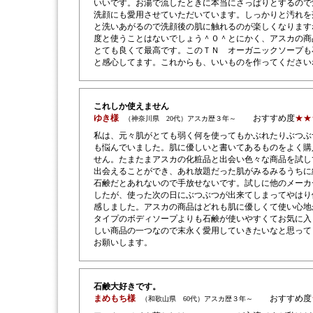
いいです。お湯で流したときに本当にさっぱりとするので
洗顔にも愛用させていただいています。しっかりと汚れを
と洗いあがるので洗顔後の肌に触れるのが楽しくなります
度と使うことはないでしょう＾０＾とにかく、アスカの商
とても良くて最高です。このＴＮ オーガニックソープも
と感心してます。これからも、いいものを作ってください
これしか使えません
ゆき様
おすすめ度
★★
（神奈川県 20代）アスカ歴３年～
私は、元々肌がとても弱く何を使ってもかぶれたりぶつぶ
も悩んでいました。肌に優しいと書いてあるものをよく購
せん。たまたまアスカの化粧品と出会い色々な商品を試し
出会えることができ、あれ放題だった肌がみるみるうちに
石鹸だとあれないので手放せないです。試しに他のメーカ
したが、使った次の日にぶつぶつが出来てしまってやはり
感しました。アスカの商品はどれも肌に優しくて使い心地
タイプのボディソープよりも石鹸が使いやすくてお気に入
しい商品の一つなので末永く愛用していきたいなと思って
お願いします。
石鹸大好きです。
まめもち様
おすすめ度
（和歌山県 60代）アスカ歴３年～