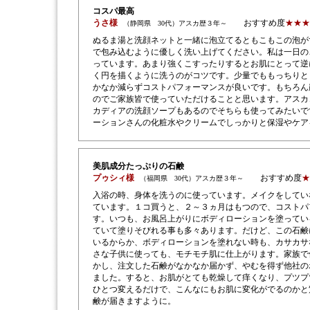
コスパ最高
うさ様
おすすめ度
★★★
（静岡県 30代）アスカ歴３年～
ぬるま湯と洗顔ネットと一緒に泡立てるともこもこの泡が
で包み込むように優しく洗い上げてください。私は一日の
っています。あまり強くこすったりするとお肌にとって逆
く円を描くように洗うのがコツです。少量でももっちりと
かなか減らずコストパフォーマンスが良いです。もちろん
のでご家族皆で使っていただけることと思います。アスカ
カディアの洗顔ソープもあるのでそちらも使ってみたいで
ーションさんの化粧水やクリームでしっかりと保湿やケア
美肌成分たっぷりの石鹸
プゥシィ様
おすすめ度
★
（福岡県 30代）アスカ歴３年～
入浴の時、身体を洗うのに使っています。メイクをしてい
ています。１コ買うと、２～３ヵ月はもつので、コストパ
す。いつも、お風呂上がりにボディローションを塗ってい
ていて塗りそびれる事も多々あります。だけど、この石鹸
いるからか、ボディローションを塗れない時も、カサカサ
さな子供に使っても、モチモチ肌に仕上がります。家族で
かし、注文した石鹸がなかなか届かず、やむを得ず他社の
ました。すると、お肌がとても乾燥して痒くなり、プツプ
ひとつ変えるだけで、こんなにもお肌に変化がでるのかと
鹸が届きますように。