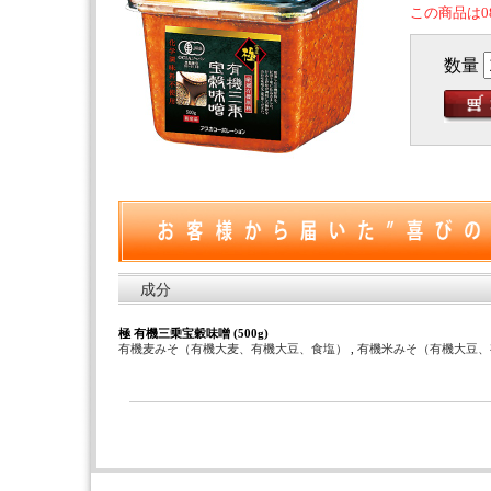
この商品は0
数量
成分
極 有機三乗宝穀味噌 (500g)
有機麦みそ（有機大麦、有機大豆、食塩）
,
有機米みそ（有機大豆、