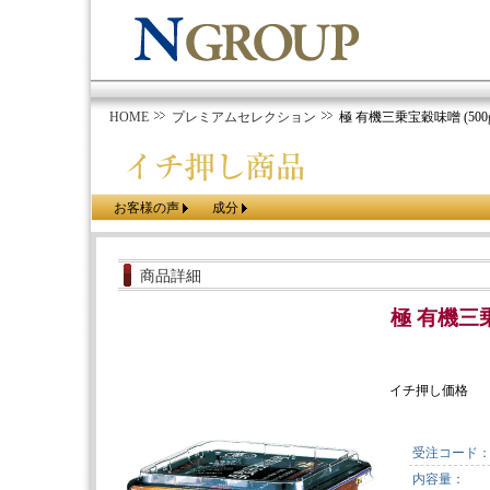
HOME
プレミアムセレクション
極 有機三乗宝穀味噌 (500g
お客様の声
成分
商品詳細
極 有機三乗
イチ押し価格
受注コード
内容量：