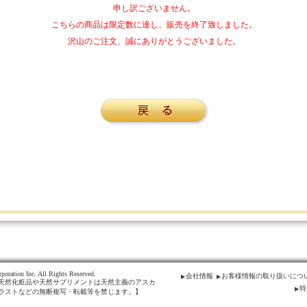
申し訳ございません。
こちらの商品は限定数に達し、販売を終了致しました。
沢山のご注文、誠にありがとうございました。
poration Inc. All Rights Reserved.
会社情報
お客様情報の取り扱いにつ
天然化粧品や天然サプリメントは天然主義のアスカ
特
ラストなどの無断複写・転載等を禁じます。】