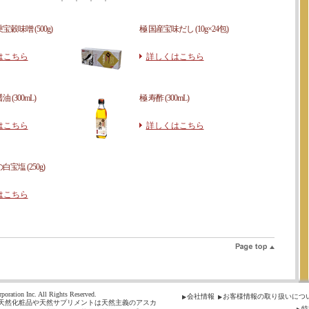
穀味噌 (500g)
極 国産宝味だし (10g×24包)
はこちら
詳しくはこちら
 (300mL)
極 寿酢 (300mL)
はこちら
詳しくはこちら
宝塩 (250g)
はこちら
poration Inc. All Rights Reserved.
会社情報
お客様情報の取り扱いにつ
天然化粧品や天然サプリメントは天然主義のアスカ
特