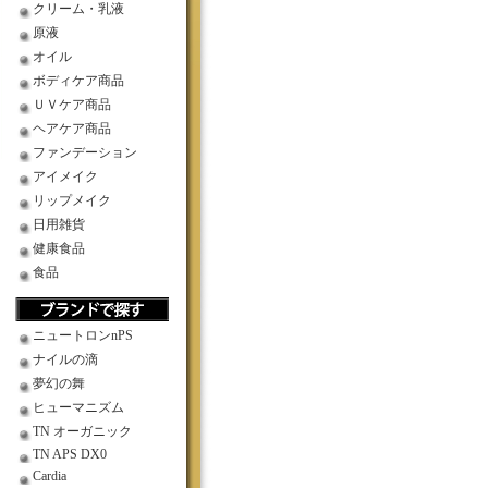
クリーム・乳液
原液
オイル
ボディケア商品
ＵＶケア商品
ヘアケア商品
ファンデーション
アイメイク
リップメイク
日用雑貨
健康食品
食品
ニュートロンnPS
ナイルの滴
夢幻の舞
ヒューマニズム
TN オーガニック
TN APS DX0
Cardia