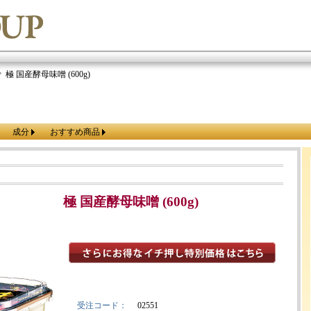
極 国産酵母味噌 (600g)
成分
おすすめ商品
極 国産酵母味噌 (600g)
受注コード：
02551