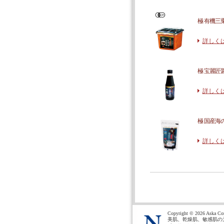
極 有機三乗宝
詳しく
極 宝麗匠醤油
詳しく
極 国産海の白
詳しく
Copyright ©
2026 Aska Cor
美肌、乾燥肌、敏感肌の