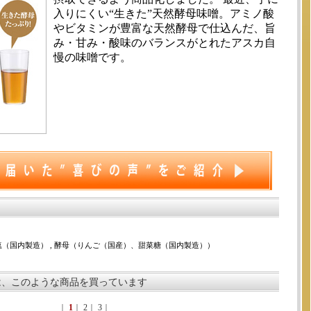
入りにくい“生きた”天然酵母味噌。アミノ酸
やビタミンが豊富な天然酵母で仕込んだ、旨
み・甘み・酸味のバランスがとれたアスカ自
慢の味噌です。
食塩（国内製造） , 酵母（りんご（国産）、甜菜糖（国内製造））
は、このような商品を買っています
｜
1
｜
2
｜
3
｜