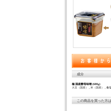
成分
極 国産酵母味噌 (600g)
大豆（国産）
,
米（国産）
, 
この商品を買った方