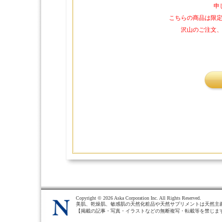
申
こちらの商品は限
沢山のご注文
Copyright ©
2026 Aska Corporation Inc. All Rights Reserved.
美肌、乾燥肌、敏感肌の天然化粧品や天然サプリメントは天然主
【掲載の記事・写真・イラストなどの無断複写・転載等を禁じま