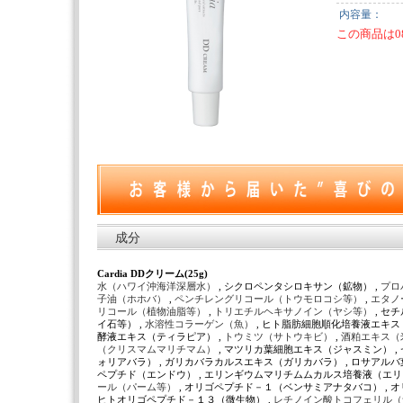
内容量：
この商品は0
成分
Cardia DDクリーム(25g)
水（ハワイ沖海洋深層水）
, シクロペンタシロキサン（鉱物） ,
プロ
子油（ホホバ）
,
ペンチレングリコール（トウモロコシ等）
,
エタノ
リコール（植物油脂等）
,
トリエチルヘキサノイン（ヤシ等）
, セ
イ石等） ,
水溶性コラーゲン（魚）
, ヒト脂肪細胞順化培養液エキス
酵液エキス（ティラピア） ,
トウミツ（サトウキビ）
,
酒粕エキス（
（クリスマムマリチマム）
, マツリカ葉細胞エキス（ジャスミン） 
ォリアバラ） , ガリカバラカルスエキス（ガリカバラ） , ロサアル
ペプチド（エンドウ） , エリンギウムマリチムムカルス培養液（エリ
ール（パーム等）
, オリゴペプチド－１（ベンサミアナタバコ） , 
ヒトオリゴペプチド－１３（微生物） ,
レチノイン酸トコフェリル