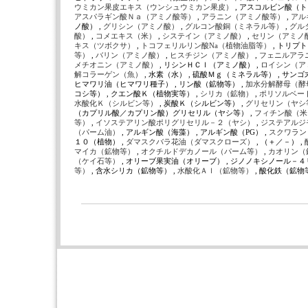
ウミカン果皮エキス（ウンシュウミカン果皮）
, アスコルビン酸（ト
アスパラギン酸Ｎａ（アミノ酸等）
,
アラニン（アミノ酸等）
,
アル
ノ酸） ,
グリシン（アミノ酸）
,
グルコン酸銅（ミネラル等）
,
グル
酸）
,
コメエキス（米）
,
システイン（アミノ酸）
,
セリン（アミノ
キス（ツボクサ）
,
トコフェリルリン酸Na（植物油脂等）
, トリプ
等）
,
バリン（アミノ酸）
,
ヒスチジン（アミノ酸）
,
フェニルアラ
メチオニン（アミノ酸）
, リシンＨＣｌ（アミノ酸） ,
ロイシン（ア
解コラーゲン（魚）
, 水素（水） , 硫酸Ｍｇ（ミネラル等） , サン
ヒマワリ油（ヒマワリ種子） , リン酸（鉱物等） ,
加水分解酵母（酵
コシ等） , クエン酸Ｋ（植物実等） ,
シリカ（鉱物）
,
ポリソルベー
水酸化Ｋ（シルビン等）
, 炭酸Ｋ（シルビン等） ,
グリセリン（ヤシ
（カプリル酸／カプリン酸）グリセリル（ヤシ等） ,
フィチン酸（
等）
,
イソステアリン酸ポリグリセリル－２（ヤシ）
,
ジステアルジ
（パーム油）
, アルギン酸（海藻） , アルギン酸（PG） ,
スクワラン
１０（植物） ,
ダマスクバラ花油（ダマスクローズ）
, （＋／－） ,
マイカ（鉱物等）
,
オクチルドデカノール（パーム等）
,
カオリン（
（ケイ石等）
, オリーブ果実油（オリーブ） , ジノノキシノール－４
等）
, 含水シリカ（鉱物等） ,
水酸化Ａｌ（鉱物等）
, 酸化鉄（鉱物