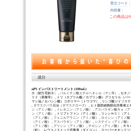
受注コード
内容量：
この商品は0
成分
nPS インバストリートメント (100mL)
水（酸性電解水）
,
パルミチン酸エチルヘキシル（ヤシ等）
, セタ
リド（菜種等） , トリ（カプリル酸／カプリン酸）グリセリル（パーム）
マシ油／セバシン酸）コポリマー（トウゴマ） , リンゴ酸ジイソステ
,
ダマスクバラ花油（ダマスクローズ）
, ヒト脂肪細胞順化培養液エ
ン（アミノ酸）
,
トレオニン（アミノ酸）
,
アスパラギン酸Ｎａ（ア
ン（アミノ酸）
, トリプトファン（アミノ酸） , リシンＨＣｌ（アミ
（アミノ酸）
,
フェニルアラニン（アミノ酸）
,
ロイシン（アミノ酸
（アミノ酸）
,
アスパラギン（アミノ酸）
,
システイン（アミノ酸）
（アミノ酸）
,
グリシン（アミノ酸）
,
チロシン（アミノ酸）
, Ｒ
（鮭） , レウコノストック培養液（ダイコン） , スーパーオキシド