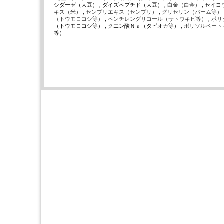
シダーゼ（大豆） , ダイズペプチド（大豆） ,
白金（白金）
, セイ
キス（米）
,
センブリエキス（センブリ）
,
グリセリン（パーム等）
（トウモロコシ等）
,
ペンチレングリコール（サトウキビ等）
,
ポリ
（トウモロコシ等） , クエン酸Ｎａ（タピオカ等） ,
ポリソルベート
等）