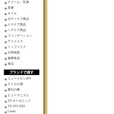
クリーム・乳液
原液
オイル
ボディケア商品
ＵＶケア商品
ヘアケア商品
ファンデーション
アイメイク
リップメイク
日用雑貨
健康食品
食品
ニュートロンnPS
ナイルの滴
夢幻の舞
ヒューマニズム
TN オーガニック
TN APS DX0
Cardia