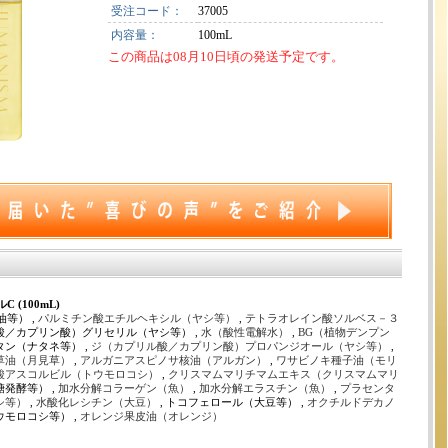
受注コード：
37005
内容量：
100mL
この商品は08月10日頃の発送予定です。
 (100mL)
等） ,
パルミチン酸エチルヘキシル（ヤシ等）
,
テトラオレイン酸ソルベス－３
ル酸／カプリン酸）グリセリル（ヤシ等） ,
水（酸性電解水）
,
BG（植物デンプン
タン（ナタネ等） ,
ジ（カプリル酸／カプリン酸）プロパンジオール（ヤシ等）
,
草油（月見草）
,
アルガニアスピノサ核油（アルガン）
,
ワサビノキ種子油（モリ
酸アスコルビル（トウモロコシ）
,
クリスマムマリチマムエキス（クリスマムマリ
糖発酵等） ,
加水分解コラーゲン（魚）
,
加水分解エラスチン（魚）
,
プラセンタ
シ等）
,
水酸化レシチン（大豆）
, トコフェロール（大豆等） ,
オクチルドデカノ
ウモロコシ等） ,
オレンジ果皮油（オレンジ）