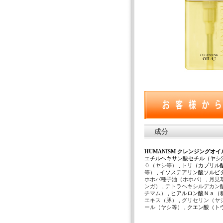
成分
HUMANISM クレンジングオイルC
エチルヘキサン酸セチル（ヤシ油
０（ヤシ等）
, トリ（カプリ
等）
, イソステアリン酸ソルビ
ホホバ種子油（ホホバ）
,
月見
ンガ）
,
テトラヘキシルデカン
チマム）
, ヒアルロン酸Ｎａ（
エキス（豚）
,
グリセリン（ヤ
ール（ヤシ等）
, クエン酸（ト