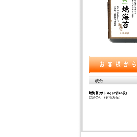
成分
焼海苔(ボトル) [8切48枚]
乾燥のり（有明海産）