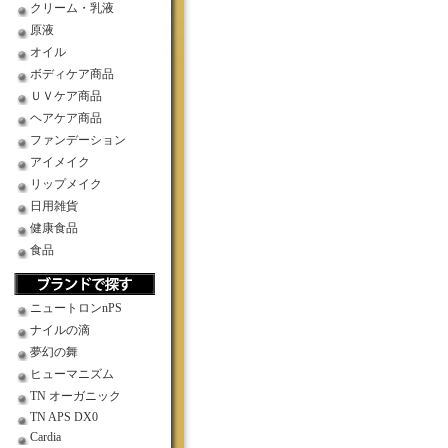
クリーム・乳液
原液
オイル
ボディケア商品
ＵＶケア商品
ヘアケア商品
ファンデーション
アイメイク
リップメイク
日用雑貨
健康食品
食品
ニュートロンnPS
ナイルの滴
夢幻の舞
ヒューマニズム
TN オーガニック
TN APS DX0
Cardia