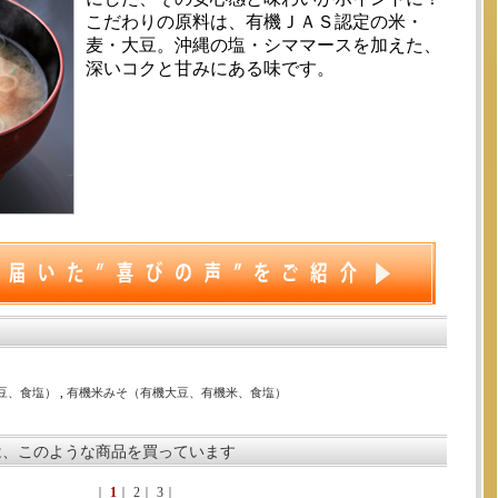
こだわりの原料は、有機ＪＡＳ認定の米・
麦・大豆。沖縄の塩・シママースを加えた、
深いコクと甘みにある味です。
豆、食塩）
,
有機米みそ（有機大豆、有機米、食塩）
は、このような商品を買っています
｜
1
｜
2
｜
3
｜