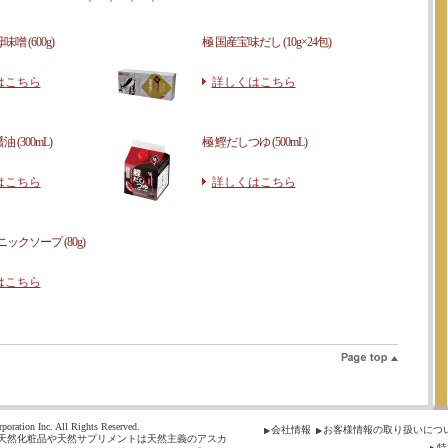
噌 (600g)
極 国産宝味だし (10g×24包)
はこちら
詳しくはこちら
 (300mL)
極 鰹だしつゆ (500mL)
はこちら
詳しくはこちら
ニックソープ (80g)
はこちら
poration Inc. All Rights Reserved.
会社情報
お客様情報の取り扱いにつ
天然化粧品や天然サプリメントは天然主義のアスカ
特