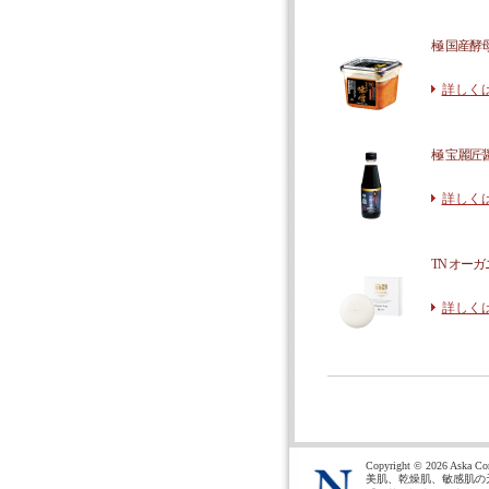
極 国産酵母味
詳しく
極 宝麗匠醤油
詳しく
TN オーガ
詳しく
Copyright ©
2026 Aska Cor
美肌、乾燥肌、敏感肌の