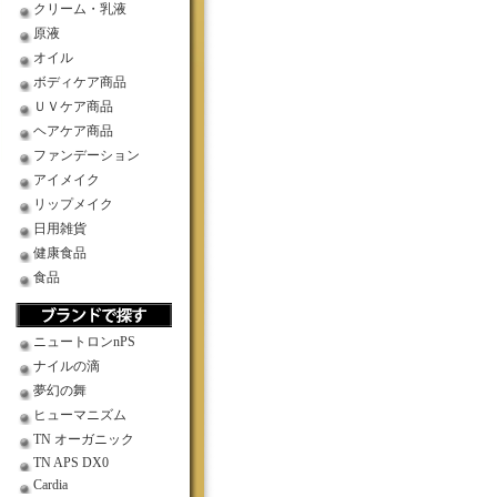
クリーム・乳液
原液
オイル
ボディケア商品
ＵＶケア商品
ヘアケア商品
ファンデーション
アイメイク
リップメイク
日用雑貨
健康食品
食品
ニュートロンnPS
ナイルの滴
夢幻の舞
ヒューマニズム
TN オーガニック
TN APS DX0
Cardia