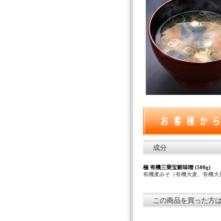
成分
極 有機三乗宝穀味噌 (500g)
有機麦みそ（有機大麦、有機大
この商品を買った方