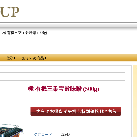
極 有機三乗宝穀味噌 (500g)
成分
おすすめ商品
極 有機三乗宝穀味噌 (500g)
受注コード：
02549