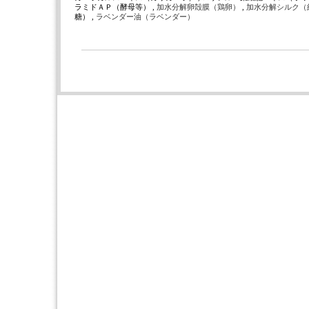
ラミドＡＰ（酵母等） ,
加水分解卵殻膜（鶏卵）
,
加水分解シルク（
糖） ,
ラベンダー油（ラベンダー）