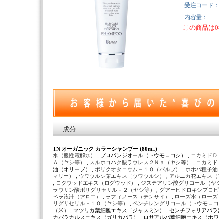
受注コード
内容量：
この商品は0
成分
TN オーガニック カラーシャンプー (80mL)
水（酸性電解水）
, プロパンジオール（トウモロコシ） ,
コカミドＤ
Ａ（ヤシ等）
,
スルホコハク酸ラウレス２Ｎａ（ヤシ等）
,
コカミド
油（オリーブ） ,
ポリクオタニウム－１０（パルプ）
,
ホホバ種子油
マリー）
,
ウワウルシ葉エキス（ウワウルシ）
,
アルニカ花エキス（
,
ログウッドエキス（ログウッド）
,
ジステアリン酸グリコール（ヤ
ラウリン酸ポリグリセリル－２（ヤシ等）
,
グアーヒドロキシプロピ
ベラ液汁（アロエ）
,
ラフィノース（テンサイ）
,
ローズ水（ローズ
リグリセリル－１０（ヤシ等）
,
ペンチレングリコール（トウモロ
（米）
, マツリカ葉細胞エキス（ジャスミン） , センチフォリアバラ
カバラカルスエキス（ガリカバラ） , ロサアルバ葉細胞エキス（ホワイ