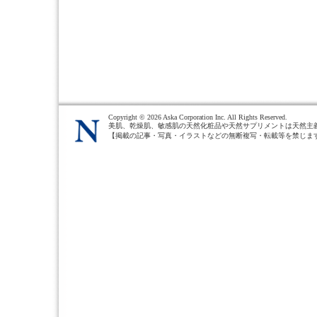
Copyright ©
2026 Aska Corporation Inc. All Rights Reserved.
美肌、乾燥肌、敏感肌の天然化粧品や天然サプリメントは天然主
【掲載の記事・写真・イラストなどの無断複写・転載等を禁じま