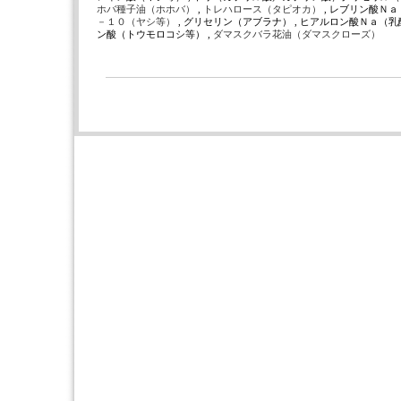
ホバ種子油（ホホバ）
,
トレハロース（タピオカ）
, レブリン酸Ｎａ
－１０（ヤシ等）
, グリセリン（アブラナ） , ヒアルロン酸Ｎａ（乳酸
ン酸（トウモロコシ等） ,
ダマスクバラ花油（ダマスクローズ）