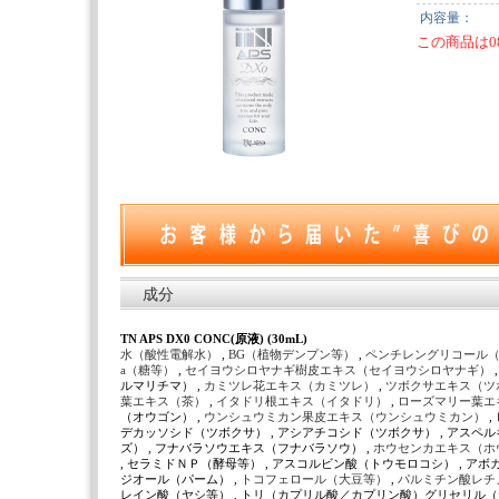
内容量：
この商品は0
成分
TN APS DX0 CONC(原液) (30mL)
水（酸性電解水）
,
BG（植物デンプン等）
,
ペンチレングリコール
a（糖等）
,
セイヨウシロヤナギ樹皮エキス（セイヨウシロヤナギ）
ルマリチマ） ,
カミツレ花エキス（カミツレ）
,
ツボクサエキス（ツ
葉エキス（茶）
,
イタドリ根エキス（イタドリ）
,
ローズマリー葉エ
（オウゴン） ,
ウンシュウミカン果皮エキス（ウンシュウミカン）
,
デカッソシド（ツボクサ） , アシアチコシド（ツボクサ） , アス
ズ） , フナバラソウエキス（フナバラソウ） ,
ホウセンカエキス（ホ
, セラミドＮＰ（酵母等） , アスコルビン酸（トウモロコシ） , ア
ジオール（パーム） ,
トコフェロール（大豆等）
,
パルミチン酸レチ
レイン酸（ヤシ等） , トリ（カプリル酸／カプリン酸）グリセリル（ヤ