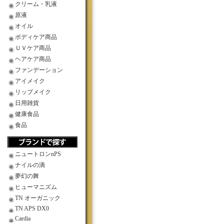
クリーム・乳液
原液
オイル
ボディケア商品
ＵＶケア商品
ヘアケア商品
ファンデーション
アイメイク
リップメイク
日用雑貨
健康食品
食品
ニュートロンnPS
ナイルの滴
夢幻の舞
ヒューマニズム
TN オーガニック
TN APS DX0
Cardia