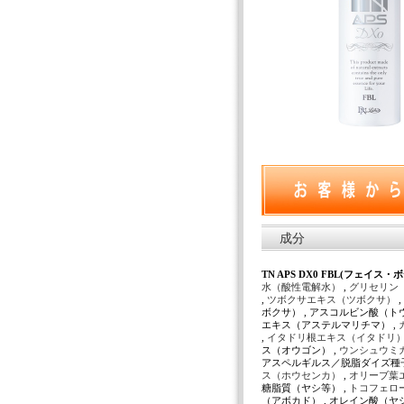
成分
TN APS DX0 FBL(フェイス・
水（酸性電解水）
,
グリセリン
,
ツボクサエキス（ツボクサ）
ボクサ） , アスコルビン酸（ト
エキス（アステルマリチマ） ,
,
イタドリ根エキス（イタドリ
ス（オウゴン） ,
ウンシュウミ
アスペルギルス／脱脂ダイズ種子
ス（ホウセンカ）
,
オリーブ葉
糖脂質（ヤシ等） ,
トコフェロ
（アボカド） , オレイン酸（ヤ