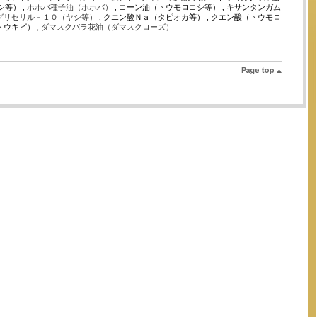
等） ,
ホホバ種子油（ホホバ）
, コーン油（トウモロコシ等） , キサンタンガム
グリセリル－１０（ヤシ等）
, クエン酸Ｎａ（タピオカ等） , クエン酸（トウモロ
トウキビ） ,
ダマスクバラ花油（ダマスクローズ）