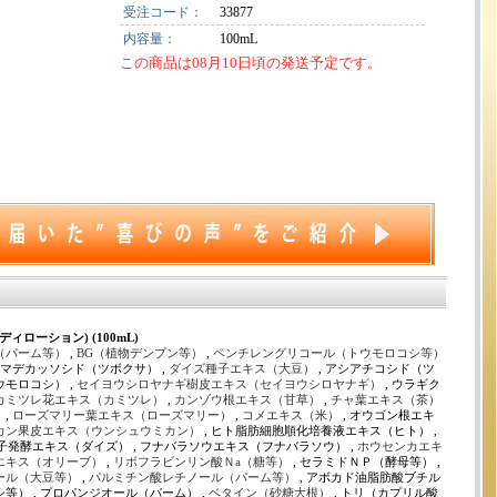
受注コード：
33877
内容量：
100mL
この商品は08月10日頃の発送予定です。
ボディローション) (100mL)
（パーム等）
,
BG（植物デンプン等）
,
ペンチレングリコール（トウモロコシ等）
, マデカッソシド（ツボクサ） ,
ダイズ種子エキス（大豆）
, アシアチコシド（ツ
ウモロコシ） ,
セイヨウシロヤナギ樹皮エキス（セイヨウシロヤナギ）
, ウラギク
カミツレ花エキス（カミツレ）
,
カンゾウ根エキス（甘草）
,
チャ葉エキス（茶）
）
,
ローズマリー葉エキス（ローズマリー）
,
コメエキス（米）
, オウゴン根エキ
カン果皮エキス（ウンシュウミカン）
, ヒト脂肪細胞順化培養液エキス（ヒト） ,
発酵エキス（ダイズ） , フナバラソウエキス（フナバラソウ） ,
ホウセンカエキ
エキス（オリーブ）
,
リボフラビンリン酸Ｎa（糖等）
, セラミドＮＰ（酵母等） ,
ール（大豆等）
,
パルミチン酸レチノール（パーム等）
, アボカド油脂肪酸ブチル
シ等） , プロパンジオール（パーム） ,
ベタイン（砂糖大根）
, トリ（カプリル酸