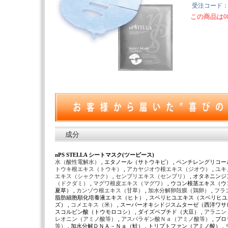
受注コード
この商品は0
成分
nPS STELLA シートマスク(ツーピース)
水（酸性電解水）
, エタノール（サトウキビ） , ペンチレングリコー
トウキ根エキス（トウキ）
,
アカヤジオウ根エキス（ジオウ）
,
ユキ
エキス（シャクヤク）
,
センブリエキス（センブリ）
, オタネニン
（ドクダミ）
,
マグワ根皮エキス（マグワ）
, ウコン根茎エキス（ウ
夏草） ,
カンゾウ根エキス（甘草）
,
加水分解卵殻膜（鶏卵）
,
フラ
脂肪細胞順化培養液エキス（ヒト） , スベリヒユエキス（スベリヒユ
ズ） ,
コメエキス（米）
, スーパーオキシドジスムターゼ（西洋ワサビ
スコルビン酸（トウモロコシ） , ダイズペプチド（大豆） ,
アラニン
レオニン（アミノ酸等）
,
アスパラギン酸Ｎａ（アミノ酸等）
, プ
等）
, 加水分解ＤＮＡ－Ｎａ（鮭） , トリプトファン（アミノ酸） ,