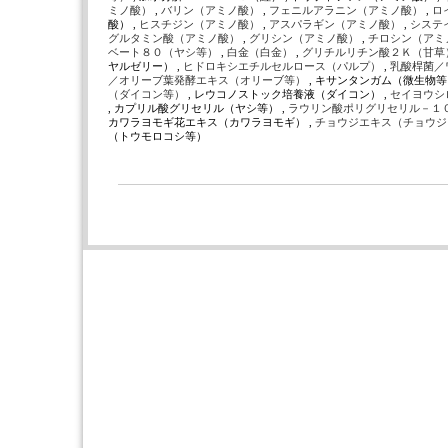
ミノ酸）
,
バリン（アミノ酸）
,
フェニルアラニン（アミノ酸）
,
ロ
酸） ,
ヒスチジン（アミノ酸）
,
アスパラギン（アミノ酸）
,
システ
グルタミン酸（アミノ酸）
,
グリシン（アミノ酸）
,
チロシン（アミ
ベート８０（ヤシ等）
,
白金（白金）
,
グリチルリチン酸２Ｋ（甘草
ヤルゼリー） ,
ヒドロキシエチルセルロース（パルプ）
,
乳酸桿菌／
／オリーブ葉発酵エキス（オリーブ等）
, キサンタンガム（微生物等）
（ダイコン等）
, レウコノストック培養液（ダイコン） ,
セイヨウシ
, カプリル酸グリセリル（ヤシ等） ,
ラウリン酸ポリグリセリル－１
カワラヨモギ花エキス（カワラヨモギ） ,
チョウジエキス（チョウ
（トウモロコシ等）