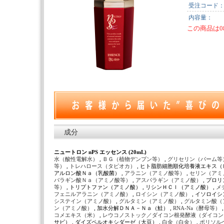
受注コード
内容量：
この商品は0
成分
ニュートロン nPS エッセンス (20mL)
水（酸性電解水）
,
ＢＧ（植物デンプン等）
,
グリセリン（パーム等
等）
,
トレハロース（タピオカ）
, ヒト脂肪細胞順化培養液エキス（ヒ
アルロン酸Ｎａ（乳酸菌） ,
アラニン（アミノ酸等）
,
セリン（アミ
パラギン酸Ｎａ（アミノ酸等）
,
アスパラギン（アミノ酸）
, プロ
等）
, トリプトファン（アミノ酸） , リシンＨＣｌ（アミノ酸） ,
メ
フェニルアラニン（アミノ酸）
,
ロイシン（アミノ酸）
, イソロイシ
システイン（アミノ酸）
,
グルタミン（アミノ酸）
,
グルタミン酸（
ン（アミノ酸）
, 加水分解ＤＮＡ－Ｎａ（鮭） ,
RNA-Na（酵母等）
コメエキス（米）
,
レウコノストック／ダイコン根発酵液（ダイコ
サビ） , ダイズペルオキシダーゼ（大豆） ,
白金（白金）
,
ポリソル