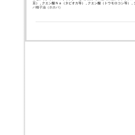
豆） , クエン酸Ｎａ（タピオカ等） , クエン酸（トウモロコシ等） ,
バ種子油（ホホバ）