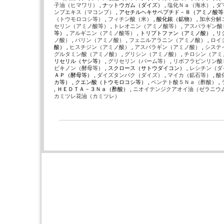
子油（ヒマワリ）
, ナットウガム（ダイズ） ,
塩化Ｎａ（海水）
,
ダ
ンブエキス（マコンブ）
, アセチルヘキサペプチド－８（アミノ酸等）
（トウモロコシ等）
,
フィチン酸（米）
, 酸化銀（鉱物） ,
加水分解
セリン（アミノ酸等）
,
トレオニン（アミノ酸等）
,
アスパラギン酸
等） ,
アルギニン（アミノ酸等）
, トリプトファン（アミノ酸） , 
ノ酸）
,
バリン（アミノ酸）
,
フェニルアラニン（アミノ酸）
,
ロイ
酸） ,
ヒスチジン（アミノ酸）
,
アスパラギン（アミノ酸）
,
システ
グルタミン酸（アミノ酸）
,
グリシン（アミノ酸）
,
チロシン（アミ
リセリル（ヤシ等） ,
グリセリン（パーム等）
,
リボフラビンリン酸
ビキノン（酵母等）
, スクロース（サトウダイコン） ,
レシチン（ダ
ＡＰ（酵母等） ,
ダイズタンパク（ダイズ）
,
マイカ（鉱石等）
,
酸
カ等） , クエン酸（トウモロコシ等） ,
ペンテト酸５Ｎａ（酢酸）
,
, ＨＥＤＴＡ－３Ｎａ（酢酸） ,
ニオイテンジクアオイ油（ゼラニウ
カミツレ花油（カミツレ）