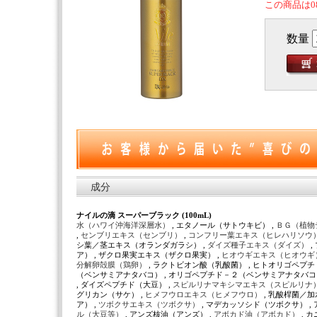
この商品は0
数量
成分
ナイルの滴 スーパーブラック (100mL)
水（ハワイ沖海洋深層水）
, エタノール（サトウキビ） ,
ＢＧ（植物
,
センブリエキス（センブリ）
,
コンフリー葉エキス（ヒレハリソウ
シ葉／茎エキス（オランダガラシ） ,
ダイズ種子エキス（ダイズ）
ア） , ザクロ果実エキス（ザクロ果実） ,
ヒオウギエキス（ヒオウギ
分解卵殻膜（鶏卵）
, ラクトビオン酸（乳酸菌） , ヒトオリゴペプ
（ベンサミアナタバコ） , オリゴペプチド－２（ベンサミアナタバコ
, ダイズペプチド（大豆） ,
スピルリナマキシマエキス（スピルリナ
グリカン（サケ） ,
ヒメフウロエキス（ヒメフウロ）
, 乳酸桿菌／
ア） ,
ツボクサエキス（ツボクサ）
, マデカッソシド（ツボクサ） ,
ル（大豆等）
, アンズ核油（アンズ） ,
アボカド油（アボカド）
, 