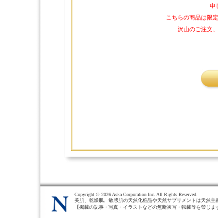
申
こちらの商品は限
沢山のご注文
Copyright ©
2026 Aska Corporation Inc. All Rights Reserved.
美肌、乾燥肌、敏感肌の天然化粧品や天然サプリメントは天然主
【掲載の記事・写真・イラストなどの無断複写・転載等を禁じま